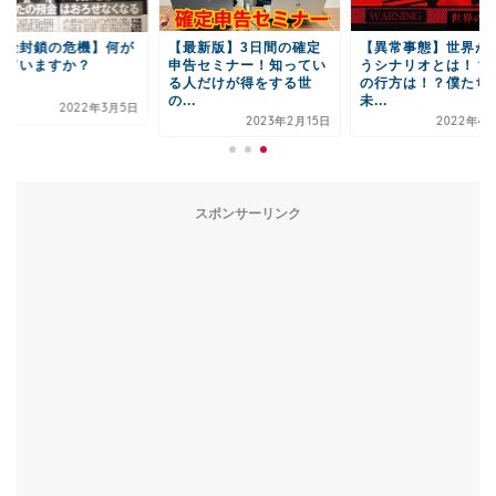
預金封鎖の危機】何が
【最新版】3日間の確定
【異常事態】世界が
来ていますか？
申告セミナー！知ってい
うシナリオとは！？
る人だけが得をする世
の行方は！？僕たち
の...
未...
2022年3月5日
2023年2月15日
2022年4月
スポンサーリンク