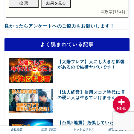
©
政宗(ﾏｻﾑﾈ)
会社経営
良かったらアンケートへのご協力をお願いします！
起業（独立）
よく読まれている記事
ネットビジネス
【太陽フレア】人にも大きな影響
があるので結構ヤバいです！
成功者の思考
【法人経営】信用スコア時代に頭
の硬い人は生きていけませんよ！
MENU
【台風×地震】危惧していた事が
起きてしまった。僕たちの安全地
会社経営
起業（独立）
ネットビジネス
成功者の思考
帯はどこにもないのか！？