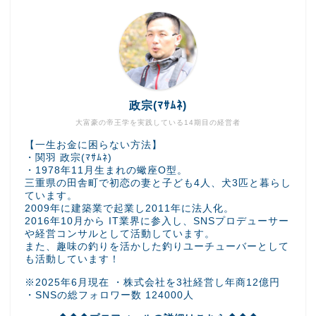
政宗(ﾏｻﾑﾈ)
大富豪の帝王学を実践している14期目の経営者
【一生お金に困らない方法】
・関羽 政宗(ﾏｻﾑﾈ)
・1978年11月生まれの蠍座O型。
三重県の田舎町で初恋の妻と子ども4人、犬3匹と暮らし
ています。
2009年に建築業で起業し2011年に法人化。
2016年10月から IT業界に参入し、SNSプロデューサー
や経営コンサルとして活動しています。
また、趣味の釣りを活かした釣りユーチューバーとして
も活動しています！
※2025年6月現在 ・株式会社を3社経営し年商12億円
・SNSの総フォロワー数 124000人