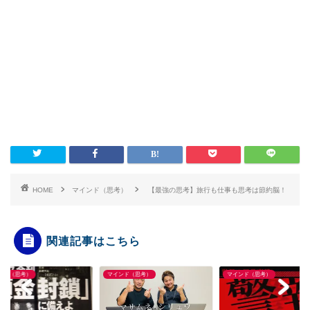
HOME
マインド（思考）
【最強の思考】旅行も仕事も思考は節約脳！
関連記事はこちら
ンド（思考）
マインド（思考）
マインド（思考）