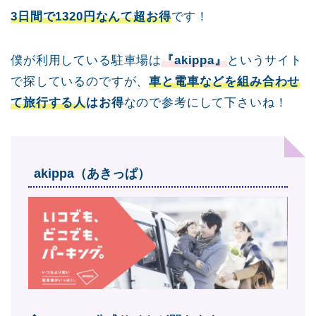
3日間で1320円なんて超お得
です！
僕が利用している駐車場は
『akippa』
というサイト
で探しているのですが、
車と電車などを組み合わせ
て旅行する人
はお得
なので参考にして下さいね！
akippa（あきっぱ）