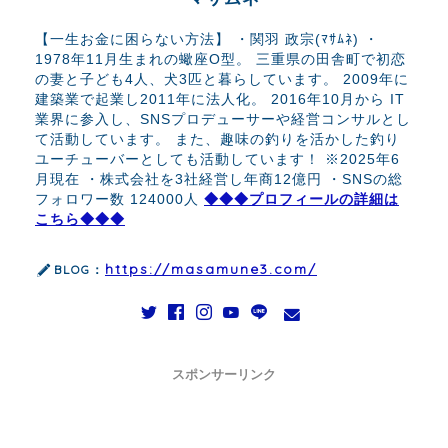
【一生お金に困らない方法】 ・関羽 政宗(ﾏｻﾑﾈ) ・
1978年11月生まれの蠍座O型。 三重県の田舎町で初恋
の妻と子ども4人、犬3匹と暮らしています。 2009年に
建築業で起業し2011年に法人化。 2016年10月から IT
業界に参入し、SNSプロデューサーや経営コンサルとし
て活動しています。 また、趣味の釣りを活かした釣り
ユーチューバーとしても活動しています！ ※2025年6
月現在 ・株式会社を3社経営し年商12億円 ・SNSの総
フォロワー数 124000人
◆◆◆プロフィールの詳細は
こちら◆◆◆
https://masamune3.com/
BLOG：
スポンサーリンク