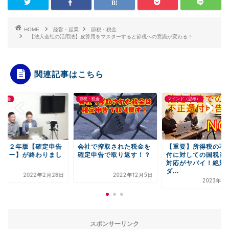
HOME
経営・起業
節税・税金
【法人会社の活用法】皮算用をマスターすると節税への意識が変わる！
関連記事はこちら
・税金
マインド（思考）
節税・税金
社で搾取された税金を
【重要】所得税の不正還
２０２２年版【確定
定申告で取り返す！？
付に対しての国税当局の
セミナー】が終わり
対応がヤバイ！絶対に
た！
ダ...
2022年12月5日
2022年2月
2023年2月11日
スポンサーリンク