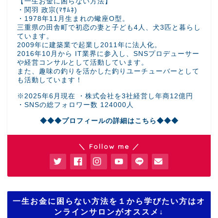
【一生お金に困らない方法】
・関羽 政宗(ﾏｻﾑﾈ)
・1978年11月生まれの蠍座O型。
三重県の田舎町で初恋の妻と子ども4人、犬3匹と暮らし
ています。
2009年に建築業で起業し2011年に法人化。
2016年10月から IT業界に参入し、SNSプロデューサー
や経営コンサルとして活動しています。
また、趣味の釣りを活かした釣りユーチューバーとして
も活動しています！
※2025年6月現在 ・株式会社を3社経営し年商12億円
・SNSの総フォロワー数 124000人
◆◆◆プロフィールの詳細はこちら◆◆◆
＼ Follow me ／
一生お金に困らない方法を１から学びたい方はオ
ンラインサロンがオススメ↓