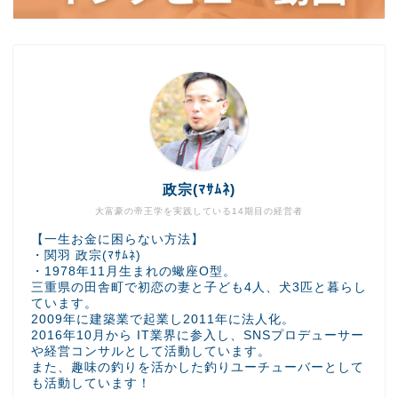
政宗(ﾏｻﾑﾈ)
大富豪の帝王学を実践している14期目の経営者
【一生お金に困らない方法】
・関羽 政宗(ﾏｻﾑﾈ)
・1978年11月生まれの蠍座O型。
三重県の田舎町で初恋の妻と子ども4人、犬3匹と暮らし
ています。
2009年に建築業で起業し2011年に法人化。
2016年10月から IT業界に参入し、SNSプロデューサー
や経営コンサルとして活動しています。
また、趣味の釣りを活かした釣りユーチューバーとして
も活動しています！