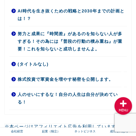
AI時代を生き抜くための戦略と2030年までの計画と
は！？
会社経営
努力と成果に『時間差』があるのを知らない人が多
起業（独立）
すぎる！その為には『普段の行動の積み重ね』が重
要！これを知らないと成功しませんよ。
ネットビジネス
(タイトルなし)
成功者の思考
株式投資で軍資金を増やす秘密を公開します。
人のせいにするな！自分の人生は自分が決めてい
る！
MENU
※本ページはアフィリエイト広告を利用しています↓
会社経営
起業（独立）
ネットビジネス
成功者の思考