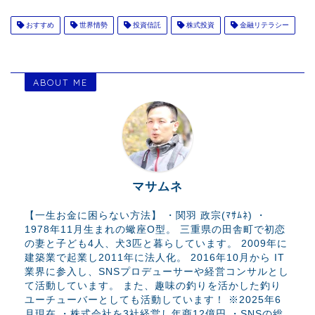
おすすめ
世界情勢
投資信託
株式投資
金融リテラシー
ABOUT ME
マサムネ
【一生お金に困らない方法】 ・関羽 政宗(ﾏｻﾑﾈ) ・
1978年11月生まれの蠍座O型。 三重県の田舎町で初恋
の妻と子ども4人、犬3匹と暮らしています。 2009年に
建築業で起業し2011年に法人化。 2016年10月から IT
業界に参入し、SNSプロデューサーや経営コンサルとし
て活動しています。 また、趣味の釣りを活かした釣り
ユーチューバーとしても活動しています！ ※2025年6
月現在 ・株式会社を3社経営し年商12億円 ・SNSの総