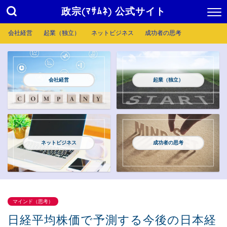
政宗(ﾏｻﾑﾈ) 公式サイト
会社経営
起業（独立）
ネットビジネス
成功者の思考
会社経営
起業（独立）
ネットビジネス
成功者の思考
マインド（思考）
日経平均株価で予測する今後の日本経