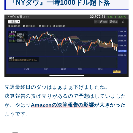
『NYダウ』一時1000ドル超下落
先週最終日のダウはまぁまぁ下げましたね。
決算報告の投げ売りがあるので予想はしていました
が、やはり
Amazonの決算報告の影響
が大きかった
ようです。