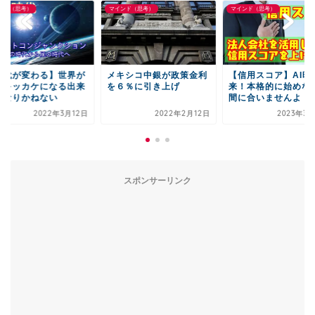
ンド（思考）
マインド（思考）
マインド（思考）
キシコ中銀が政策金利
【信用スコア】AI時代到
【時代が変わる】世
６％に引き上げ
来！本格的に始めないと
動くキッカケになる
間に合いませんよ！
事になりかねない
2022年2月12日
2023年3月25日
2022年3月
スポンサーリンク