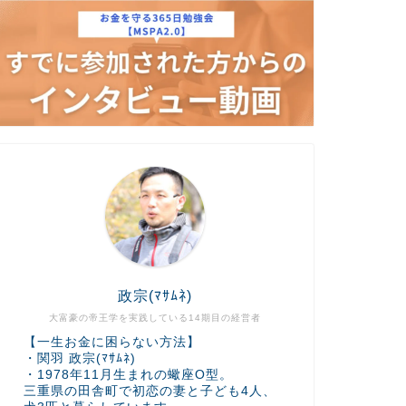
政宗(ﾏｻﾑﾈ)
大富豪の帝王学を実践している14期目の経営者
【一生お金に困らない方法】
・関羽 政宗(ﾏｻﾑﾈ)
・1978年11月生まれの蠍座O型。
三重県の田舎町で初恋の妻と子ども4人、