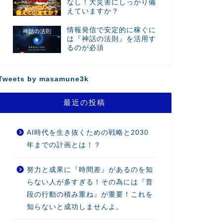
なし！大災害にしっかり備
えていますか？
情報発信で安定的に稼ぐに
は『神話の法則』を活用す
るのが必須
Tweets by masamune3k
最近の投稿
AI時代を生き抜くための戦略と2030
年までの計画とは！？
努力と成果に『時間差』があるのを知
らない人が多すぎる！その為には『普
段の行動の積み重ね』が重要！これを
知らないと成功しませんよ。