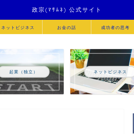
政宗(ﾏｻﾑﾈ) 公式サイト
ネットビジネス
お金の話
成功者の思考
起業（独立）
ネットビジネス