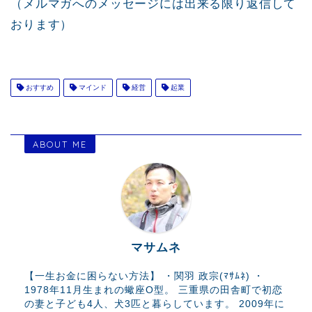
（メルマガへのメッセージには出来る限り返信して
おります）
おすすめ
マインド
経営
起業
ABOUT ME
マサムネ
【一生お金に困らない方法】 ・関羽 政宗(ﾏｻﾑﾈ) ・
1978年11月生まれの蠍座O型。 三重県の田舎町で初恋
の妻と子ども4人、犬3匹と暮らしています。 2009年に