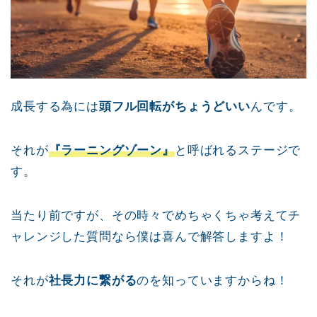
成長する為には
頭フル回転がちょうどいい
んです。
それが
『ラーニングゾーン』
と呼ばれるステージで
す。
当たり前ですが、その時々でめちゃくちゃ考えてチ
ャレンジした質問なら僕は喜んで解答しますよ！
それが
社長力に繋がる
のを知っていますからね！