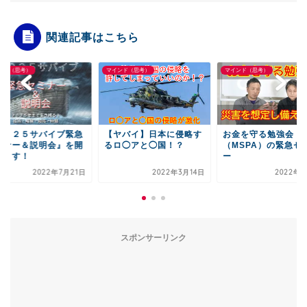
関連記事はこちら
マインド（思考）
マインド（思考）
マインド（思考）
【ヤバイ】日本に侵略す
お金を守る勉強会
『２０２５サバイ
るロ◯アと◯国！？
（MSPA）の緊急セミナ
セミナー＆説明会
ー
催します！
2022年3月14日
2022年7月1日
2022
スポンサーリンク