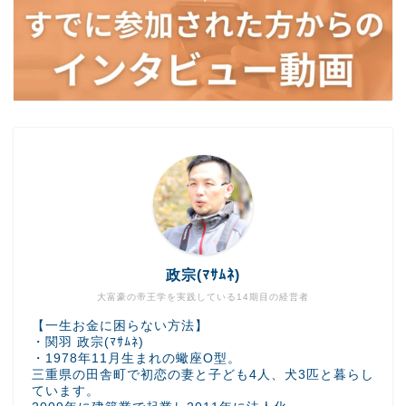
政宗(ﾏｻﾑﾈ)
大富豪の帝王学を実践している14期目の経営者
【一生お金に困らない方法】
・関羽 政宗(ﾏｻﾑﾈ)
・1978年11月生まれの蠍座O型。
三重県の田舎町で初恋の妻と子ども4人、犬3匹と暮らし
ています。