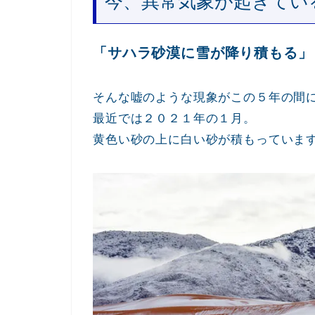
今、異常気象が起きてい
「サハラ砂漠に雪が降り積もる」
そんな嘘のような現象がこの５年の間
最近では２０２１年の１月。
黄色い砂の上に白い砂が積もっていま