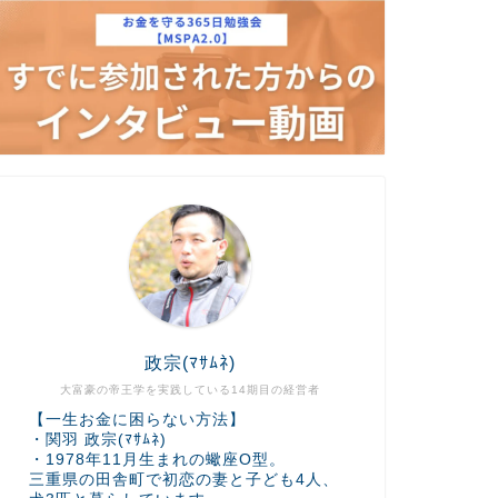
政宗(ﾏｻﾑﾈ)
大富豪の帝王学を実践している14期目の経営者
【一生お金に困らない方法】
・関羽 政宗(ﾏｻﾑﾈ)
・1978年11月生まれの蠍座O型。
三重県の田舎町で初恋の妻と子ども4人、