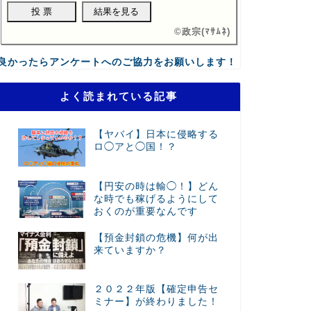
©
政宗(ﾏｻﾑﾈ)
良かったらアンケートへのご協力をお願いします！
よく読まれている記事
【ヤバイ】日本に侵略する
ロ◯アと◯国！？
【円安の時は輸◯！】どん
な時でも稼げるようにして
おくのが重要なんです
【預金封鎖の危機】何が出
来ていますか？
２０２２年版【確定申告セ
ミナー】が終わりました！