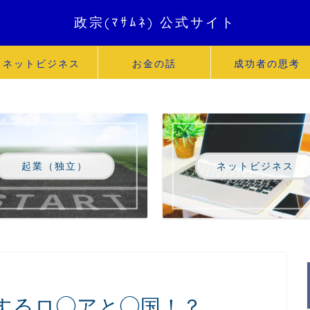
政宗(ﾏｻﾑﾈ) 公式サイト
ネットビジネス
お金の話
成功者の思考
起業（独立）
ネットビジネス
するロ◯アと◯国！？