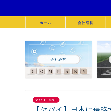
ホーム
会社経営
会社経営
マインド（思考）
【ヤバイ】日本に侵略