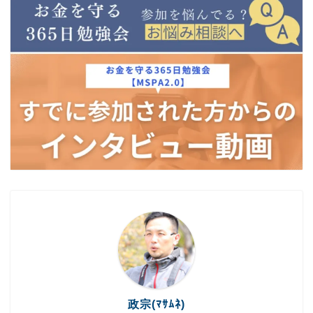
政宗(ﾏｻﾑﾈ)