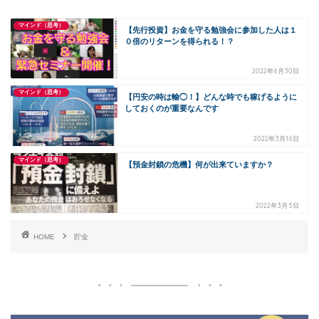
マインド（思考）
【先行投資】お金を守る勉強会に参加した人は１
０倍のリターンを得られる！？
2022年6月30日
マインド（思考）
【円安の時は輸◯！】どんな時でも稼げるように
しておくのが重要なんです
2022年3月16日
マインド（思考）
【預金封鎖の危機】何が出来ていますか？
2022年3月5日
HOME
貯金