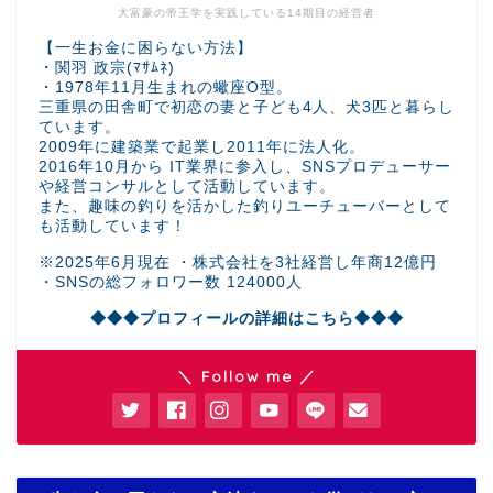
大富豪の帝王学を実践している14期目の経営者
【一生お金に困らない方法】
・関羽 政宗(ﾏｻﾑﾈ)
・1978年11月生まれの蠍座O型。
三重県の田舎町で初恋の妻と子ども4人、犬3匹と暮らし
ています。
2009年に建築業で起業し2011年に法人化。
2016年10月から IT業界に参入し、SNSプロデューサー
や経営コンサルとして活動しています。
また、趣味の釣りを活かした釣りユーチューバーとして
も活動しています！
※2025年6月現在 ・株式会社を3社経営し年商12億円
・SNSの総フォロワー数 124000人
◆◆◆プロフィールの詳細はこちら◆◆◆
＼ Follow me ／